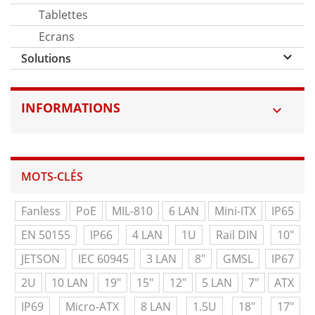
Tablettes
Ecrans
keyboard_arrow_down
Solutions
INFORMATIONS

MOTS-CLÉS
Fanless
PoE
MIL-810
6 LAN
Mini-ITX
IP65
EN 50155
IP66
4 LAN
1U
Rail DIN
10"
JETSON
IEC 60945
3 LAN
8"
GMSL
IP67
2U
10 LAN
19"
15"
12"
5 LAN
7"
ATX
IP69
Micro-ATX
8 LAN
1.5U
18"
17"