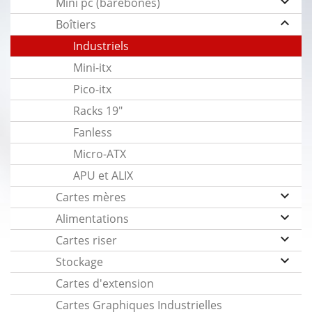
keyboard_arrow_down
Mini pc (barebones)
keyboard_arrow_up
Boîtiers
Industriels
Mini-itx
Pico-itx
Racks 19"
Fanless
Micro-ATX
APU et ALIX
keyboard_arrow_down
Cartes mères
keyboard_arrow_down
Alimentations
keyboard_arrow_down
Cartes riser
keyboard_arrow_down
Stockage
Cartes d'extension
Cartes Graphiques Industrielles