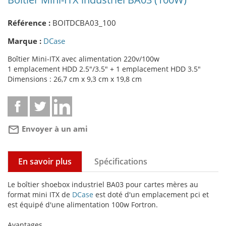
Référence :
BOITDCBA03_100
Marque :
DCase
Boîtier Mini-ITX avec alimentation 220v/100w
1 emplacement HDD 2.5"/3.5" + 1 emplacement HDD 3.5"
Dimensions : 26,7 cm x 9,3 cm x 19,8 cm
mail_outline
Envoyer à un ami
En savoir plus
Spécifications
Le boîtier shoebox industriel BA03 pour cartes mères au
format mini ITX de
DCase
est doté d'un emplacement pci et
est équipé d'une alimentation 100w Fortron.
Avantages