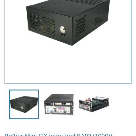
Boîtier Mini-ITX industriel BA03 (100W)