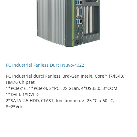
PC Industriel Fanless Durci Nuvo-4022
PC Industriel durci Fanless, 3rd-Gen Intel® Core™ i7/i5/i3,
HM76 Chipset
1*PCIex16, 1*PCIex4, 2*PCI, 2x GLan, 4*USB3.0, 3*COM,
1*DVI-I, 1*DVI-D
2*SATA 2.5 HDD, CFAST, fonctionne de -25 °C à 60 °C,
8~25Vdc