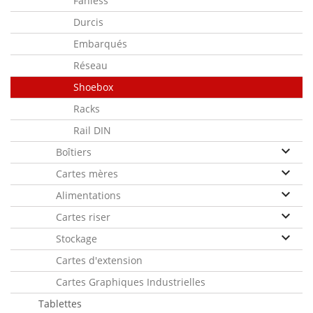
Fanless
Durcis
Embarqués
Réseau
Shoebox
Racks
Rail DIN
keyboard_arrow_down
Boîtiers
keyboard_arrow_down
Cartes mères
keyboard_arrow_down
Alimentations
keyboard_arrow_down
Cartes riser
keyboard_arrow_down
Stockage
Cartes d'extension
Cartes Graphiques Industrielles
Tablettes