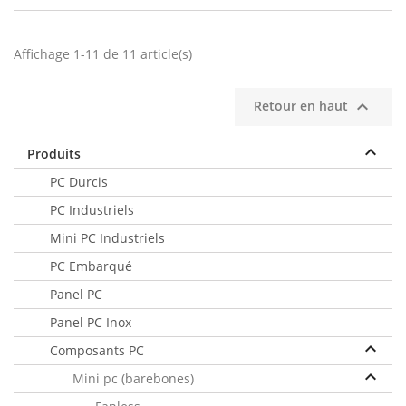
Affichage 1-11 de 11 article(s)

Retour en haut
keyboard_arrow_up
Produits
PC Durcis
PC Industriels
Mini PC Industriels
PC Embarqué
Panel PC
Panel PC Inox
keyboard_arrow_up
Composants PC
keyboard_arrow_up
Mini pc (barebones)