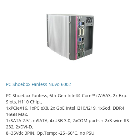
PC Shoebox Fanless Nuvo-6002
PC Shoebox Fanless, 6th-Gen Intel® Core™ i7/i5/i3, 2x Exp.
Slots, H110 Chip.,
1xPCIeX16, 1xPCIeX8, 2x GbE Intel I210/I219, 1xSod. DDR4
16GB Max,
1xSATA 2.5", mSATA, 4xUSB 3.0, 2xCOM ports + 2x3-wire RS-
232, 2xDVI-D,
8~35Vdc 3PIN, Op.Temp: -25~60°C. no PSU.