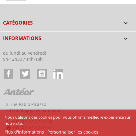
CATÉGORIES

INFORMATIONS

du lundi au vendredi
9h-12h30 / 14h-18h
Facebook
Twitter
YouTube
LinkedIn
2, rue Pablo Picasso
78114 Magny les hameaux
Nous utilisons des cookies pour vous offrir la meilleure expérience sur
+33 (0)1 61 37 07 00
phone
notre site.
+33 (0)1 61 37 07 07
print
Plus d'informations
Personnaliser les cookies
contact@anteor.com
mail_outline