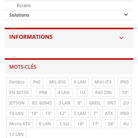
Ecrans
keyboard_arrow_down
Solutions
INFORMATIONS

MOTS-CLÉS
Fanless
PoE
MIL-810
6 LAN
Mini-ITX
IP65
EN 50155
IP66
4 LAN
1U
Rail DIN
10"
JETSON
IEC 60945
3 LAN
8"
GMSL
IP67
2U
10 LAN
19"
15"
12"
5 LAN
7"
ATX
IP69
Micro-ATX
8 LAN
1.5U
18"
17"
24"
4U
12 LAN