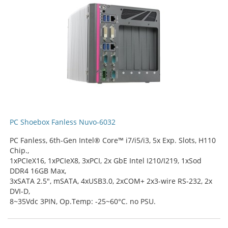
PC Shoebox Fanless Nuvo-6032
PC Fanless, 6th-Gen Intel® Core™ i7/i5/i3, 5x Exp. Slots, H110
Chip.,
1xPCIeX16, 1xPCIeX8, 3xPCI, 2x GbE Intel I210/I219, 1xSod
DDR4 16GB Max,
3xSATA 2.5", mSATA, 4xUSB3.0, 2xCOM+ 2x3-wire RS-232, 2x
DVI-D,
8~35Vdc 3PIN, Op.Temp: -25~60°C. no PSU.