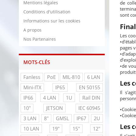
Mentions légales
de coll
termina
Conditions d'utilisation
sont co
Informations sur les cookies
Final
A propos
Les coo
Nos Partenaires
•d'étab
pages vu
•d'adap
d’exploi
MOTS-CLÉS
•de vou
produit
Fanless
PoE
MIL-810
6 LAN
Les 
Mini-ITX
IP65
EN 50155
Il s'ag
IP66
4 LAN
1U
Rail DIN
personna
10"
JETSON
IEC 60945
•Cookie
•Cookie
3 LAN
8"
GMSL
IP67
2U
Les c
10 LAN
19"
15"
12"
Il s'ag