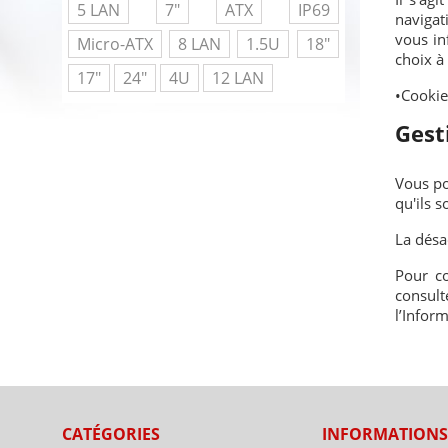
5 LAN
7"
ATX
IP69
navigat
vous in
Micro-ATX
8 LAN
1.5U
18"
choix à 
17"
24"
4U
12 LAN
•Cookie
Gest
Vous po
qu'ils s
La désa
Pour co
consult
l’Inform
CATÉGORIES
INFORMATION