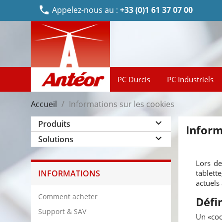
phone
Appelez-nous au :
+33 (0)1 61 37 07 00
PC Durcis
PC Industriels
Accueil
Informations sur les cookies
keyboard_arrow_down
Produits
Inform
keyboard_arrow_down
Solutions
Lors de
INFORMATIONS
tablett
actuels
Comment acheter
Défi
Support & SAV
Un «cook