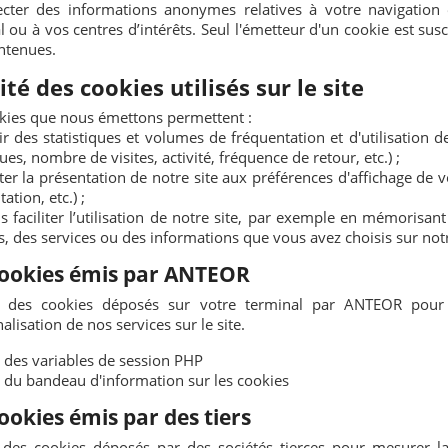
ecter des informations anonymes relatives à votre navigation
l ou à vos centres d’intérêts. Seul l'émetteur d'un cookie est sus
ntenues.
ité des cookies utilisés sur le site
kies que nous émettons permettent :
lir des statistiques et volumes de fréquentation et d'utilisatio
es, nombre de visites, activité, fréquence de retour, etc.) ;
ter la présentation de notre site aux préférences d'affichage de v
tation, etc.) ;
s faciliter l’utilisation de notre site, par exemple en mémorisan
s, des services ou des informations que vous avez choisis sur notre
cookies émis par ANTEOR
it des cookies déposés sur votre terminal par ANTEOR pour l
lisation de nos services sur le site.
 des variables de session PHP
 du bandeau d'information sur les cookies
ookies émis par des tiers
it des cookies déposés par des sociétés tierces pour mesurer la