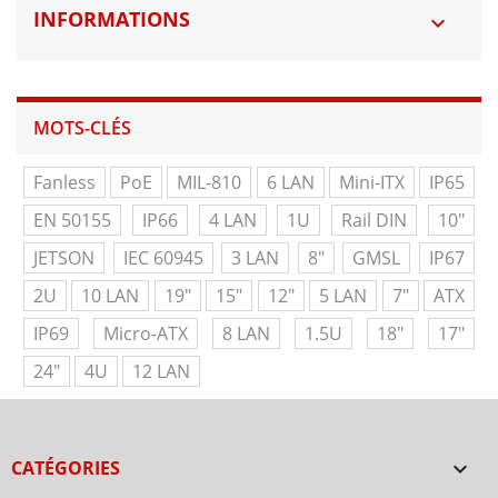
INFORMATIONS

MOTS-CLÉS
Fanless
PoE
MIL-810
6 LAN
Mini-ITX
IP65
EN 50155
IP66
4 LAN
1U
Rail DIN
10"
JETSON
IEC 60945
3 LAN
8"
GMSL
IP67
2U
10 LAN
19"
15"
12"
5 LAN
7"
ATX
IP69
Micro-ATX
8 LAN
1.5U
18"
17"
24"
4U
12 LAN
CATÉGORIES
