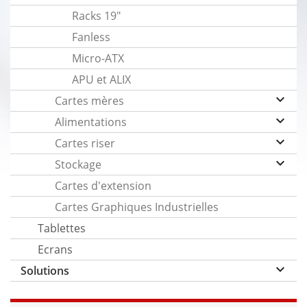
Racks 19"
Fanless
Micro-ATX
APU et ALIX
keyboard_arrow_down
Cartes mères
keyboard_arrow_down
Alimentations
keyboard_arrow_down
Cartes riser
keyboard_arrow_down
Stockage
Cartes d'extension
Cartes Graphiques Industrielles
Tablettes
Ecrans
keyboard_arrow_down
Solutions