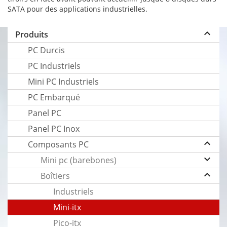
SATA pour des applications industrielles.
keyboard_arrow_up
Produits
PC Durcis
PC Industriels
Mini PC Industriels
PC Embarqué
Panel PC
Panel PC Inox
keyboard_arrow_up
Composants PC
keyboard_arrow_down
Mini pc (barebones)
keyboard_arrow_up
Boîtiers
Industriels
Mini-itx
Pico-itx