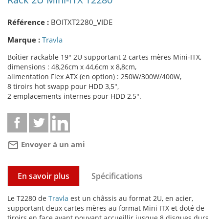
Référence :
BOITXT2280_VIDE
Marque :
Travla
Boîtier rackable 19" 2U supportant 2 cartes mères Mini-ITX,
dimensions : 48,26cm x 44,6cm x 8,8cm,
alimentation Flex ATX (en option) : 250W/300W/400W,
8 tiroirs hot swapp pour HDD 3,5",
2 emplacements internes pour HDD 2,5".
mail_outline
Envoyer à un ami
En savoir plus
Spécifications
Le T2280 de
Travla
est un châssis au format 2U, en acier,
supportant deux cartes mères au format Mini ITX et doté de
tiroirs en face avant pouvant accueillir jusque 8 disques durs