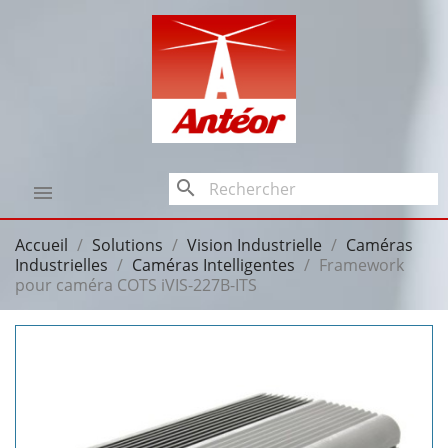
search

Accueil
Solutions
Vision Industrielle
Caméras
Industrielles
Caméras Intelligentes
Framework
pour caméra COTS iVIS-227B-ITS