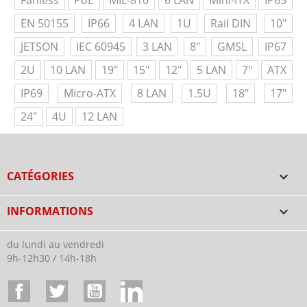
Fanless
PoE
MIL-810
6 LAN
Mini-ITX
IP65
EN 50155
IP66
4 LAN
1U
Rail DIN
10"
JETSON
IEC 60945
3 LAN
8"
GMSL
IP67
2U
10 LAN
19"
15"
12"
5 LAN
7"
ATX
IP69
Micro-ATX
8 LAN
1.5U
18"
17"
24"
4U
12 LAN
CATÉGORIES

INFORMATIONS

du lundi au vendredi
9h-12h30 / 14h-18h
Facebook
Twitter
YouTube
LinkedIn