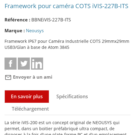
Framework pour caméra COTS iVIS-227B-ITS
Référence :
BBNEiVIS-227B-ITS
Marque :
Neousys
Framework IP67 pour Caméra Industrielle COTS 29mmx29mm
USB3/Glan à base de Atom 3845
mail_outline
Envoyer à un ami
En savoir plus
Spécifications
Téléchargement
La série iVIS-200 est un concept original de NEOUSYS qui
permet, dans un boitier préfabriqué ultra compact, de
disposer à la fois d’une plate-forme PC et d’un emplacement