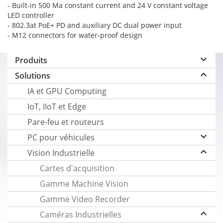
- Built-in 500 Ma constant current and 24 V constant voltage
LED controller
- 802.3at PoE+ PD and auxiliary DC dual power input
- M12 connectors for water-proof design
keyboard_arrow_down
Produits
keyboard_arrow_up
Solutions
IA et GPU Computing
IoT, IIoT et Edge
Pare-feu et routeurs
keyboard_arrow_down
PC pour véhicules
keyboard_arrow_up
Vision Industrielle
Cartes d'acquisition
Gamme Machine Vision
Gamme Video Recorder
keyboard_arrow_up
Caméras Industrielles