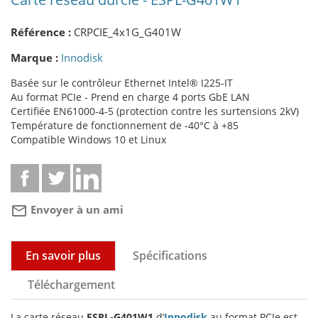
Référence :
CRPCIE_4x1G_G401W
Marque :
Innodisk
Basée sur le contrôleur Ethernet Intel® I225-IT
Au format PCIe - Prend en charge 4 ports GbE LAN
Certifiée EN61000-4-5 (protection contre les surtensions 2kV)
Température de fonctionnement de -40°C à +85
Compatible Windows 10 et Linux
mail_outline
Envoyer à un ami
En savoir plus
Spécifications
Téléchargement
La carte réseau
ESPL-G401W1
d’
Innodisk
au format PCIe est