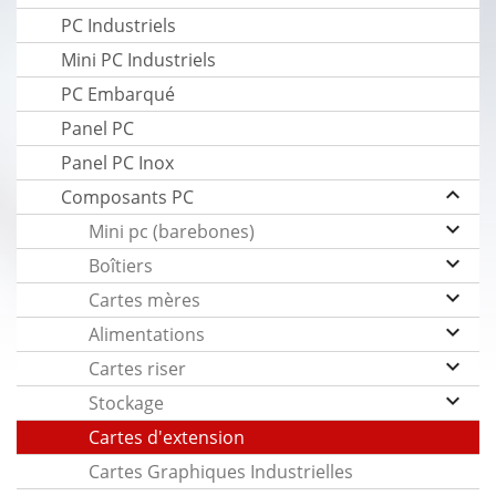
PC Industriels
Mini PC Industriels
PC Embarqué
Panel PC
Panel PC Inox
keyboard_arrow_up
Composants PC
keyboard_arrow_down
Mini pc (barebones)
keyboard_arrow_down
Boîtiers
keyboard_arrow_down
Cartes mères
keyboard_arrow_down
Alimentations
keyboard_arrow_down
Cartes riser
keyboard_arrow_down
Stockage
Cartes d'extension
Cartes Graphiques Industrielles