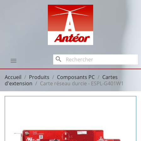
search

Accueil
Produits
Composants PC
Cartes
d'extension
Carte réseau durcie - ESPL-G401W1