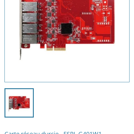
Carte réseau durcie - ESPL-G401W1