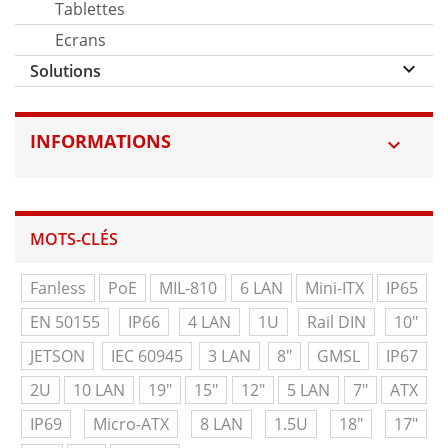
Tablettes
Ecrans
keyboard_arrow_down
Solutions
INFORMATIONS

MOTS-CLÉS
Fanless
PoE
MIL-810
6 LAN
Mini-ITX
IP65
EN 50155
IP66
4 LAN
1U
Rail DIN
10"
JETSON
IEC 60945
3 LAN
8"
GMSL
IP67
2U
10 LAN
19"
15"
12"
5 LAN
7"
ATX
IP69
Micro-ATX
8 LAN
1.5U
18"
17"