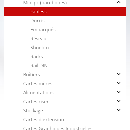
keyboard_arrow_up
Mini pc (barebones)
Fanless
Durcis
Embarqués
Réseau
Shoebox
Racks
Rail DIN
keyboard_arrow_down
Boîtiers
keyboard_arrow_down
Cartes mères
keyboard_arrow_down
Alimentations
keyboard_arrow_down
Cartes riser
keyboard_arrow_down
Stockage
Cartes d'extension
Cartes Graphiques Industrielles