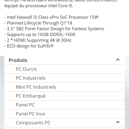
équipé du processeur Intel Core I5.
- Intel Haswell i5 Class vPro SoC Processor 15W
- Planned Lifecycle Through Q1’18
- 3.5" SBC Form Factor Design for Fanless Systems
- Supports up to 16GB DDR3L-1600
- 2 * HDMI Supporting 4K @ 30Hz
- ECO-design for EuP/ErP
keyboard_arrow_up
Produits
PC Durcis
PC Industriels
Mini PC Industriels
PC Embarqué
Panel PC
Panel PC Inox
keyboard_arrow_up
Composants PC