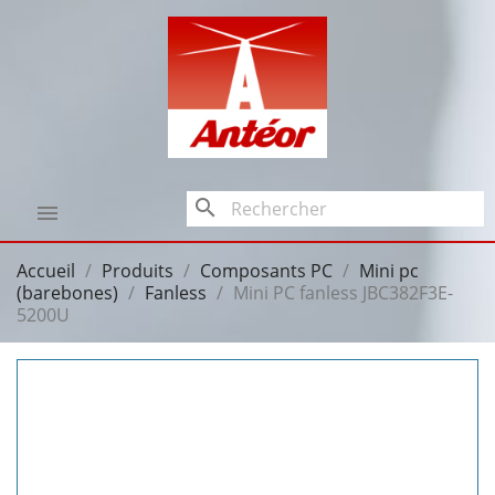
search

Accueil
Produits
Composants PC
Mini pc
(barebones)
Fanless
Mini PC fanless JBC382F3E-
5200U