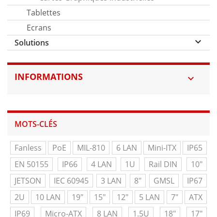
Tablettes
Ecrans
keyboard_arrow_down
Solutions
INFORMATIONS

MOTS-CLÉS
Fanless
PoE
MIL-810
6 LAN
Mini-ITX
IP65
EN 50155
IP66
4 LAN
1U
Rail DIN
10"
JETSON
IEC 60945
3 LAN
8"
GMSL
IP67
2U
10 LAN
19"
15"
12"
5 LAN
7"
ATX
IP69
Micro-ATX
8 LAN
1.5U
18"
17"