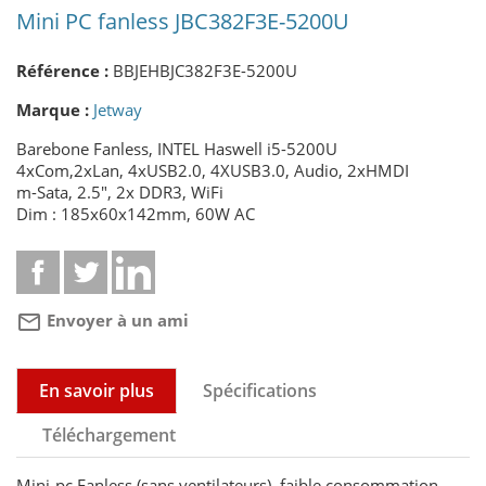
Mini PC fanless JBC382F3E-5200U
Référence :
BBJEHBJC382F3E-5200U
Marque :
Jetway
Barebone Fanless, INTEL Haswell i5-5200U
4xCom,2xLan, 4xUSB2.0, 4XUSB3.0, Audio, 2xHMDI
m-Sata, 2.5", 2x DDR3, WiFi
Dim : 185x60x142mm, 60W AC
mail_outline
Envoyer à un ami
En savoir plus
Spécifications
Téléchargement
Mini-pc Fanless (sans ventilateurs), faible consommation,