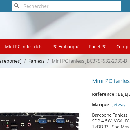
search
Mini PC Industriels
PC Embarqué
Panel PC
Compo
barebones)
Fanless
Mini PC fanless JBC375F532-2930-B
Mini PC fanle
Référence :
BBJEJ
Marque :
Jetway
Barebone Fanless,
SDP 4.5W, VGA, DV
1xDDR3L Sod Max