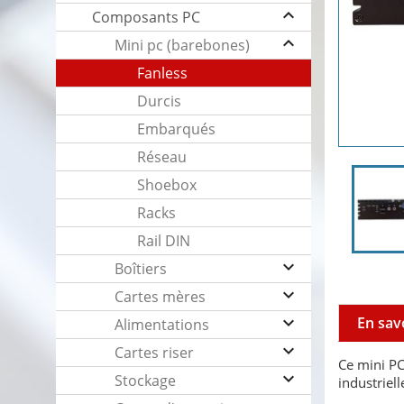
keyboard_arrow_up
Composants PC
keyboard_arrow_up
Mini pc (barebones)
Fanless
Durcis
Embarqués
Réseau
Shoebox
Racks
Rail DIN
keyboard_arrow_down
Boîtiers
keyboard_arrow_down
Cartes mères
keyboard_arrow_down
En sav
Alimentations
keyboard_arrow_down
Cartes riser
Ce mini PC
keyboard_arrow_down
Stockage
industriell