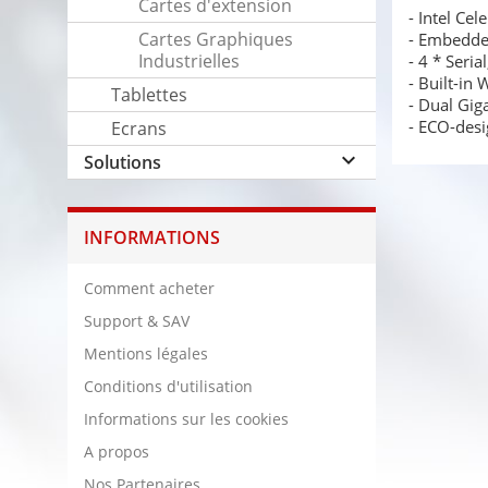
Cartes d'extension
- Intel Ce
Cartes Graphiques
- Embedded
Industrielles
- 4 * Seri
- Built-in
Tablettes
- Dual Gig
- ECO-desi
Ecrans
keyboard_arrow_down
Solutions
INFORMATIONS
Comment acheter
Support & SAV
Mentions légales
Conditions d'utilisation
Informations sur les cookies
A propos
Nos Partenaires