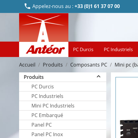
phone
Appelez-nous au :
+33 (0)1 61 37 07 00
PC Durcis
PC Industriels
Accueil
Produits
Composants PC
Mini pc (
keyboard_arrow_up
Produits
PC Durcis
PC Industriels
Mini PC Industriels
PC Embarqué
Panel PC
Panel PC Inox