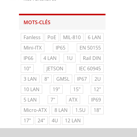
MOTS-CLÉS
Fanless
PoE
MIL-810
6 LAN
Mini-ITX
IP65
EN 50155
IP66
4 LAN
1U
Rail DIN
10"
JETSON
IEC 60945
3 LAN
8"
GMSL
IP67
2U
10 LAN
19"
15"
12"
5 LAN
7"
ATX
IP69
Micro-ATX
8 LAN
1.5U
18"
17"
24"
4U
12 LAN