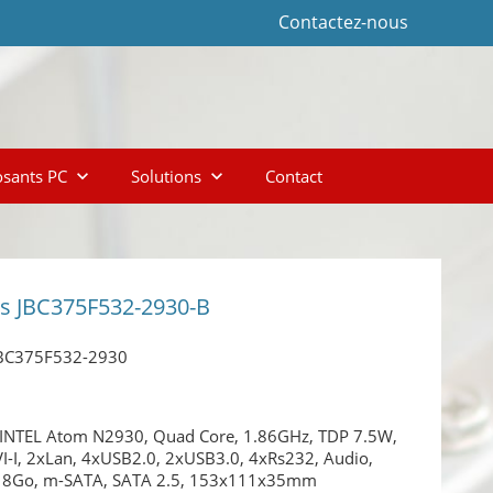
Contactez-nous
sants PC
Solutions
Contact
keyboard_arrow_down
keyboard_arrow_down
ss JBC375F532-2930-B
BC375F532-2930
 INTEL Atom N2930, Quad Core, 1.86GHz, TDP 7.5W,
I-I, 2xLan, 4xUSB2.0, 2xUSB3.0, 4xRs232, Audio,
 8Go, m-SATA, SATA 2.5, 153x111x35mm