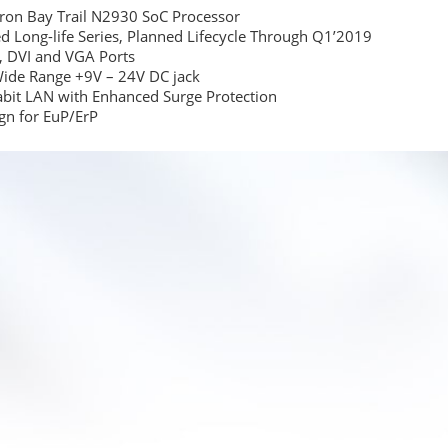
leron Bay Trail N2930 SoC Processor
 Long-life Series, Planned Lifecycle Through Q1’2019
al, DVI and VGA Ports
 Wide Range +9V – 24V DC jack
abit LAN with Enhanced Surge Protection
gn for EuP/ErP