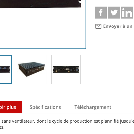
mail_outline
Envoyer à un
oir plus
Spécifications
Téléchargement
 sans ventilateur, dont le cycle de production est plannifié jusqu'
es.