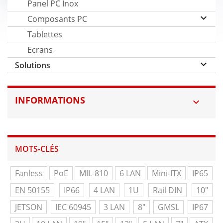
Panel PC Inox
keyboard_arrow_down
Composants PC
Tablettes
Ecrans
keyboard_arrow_down
Solutions
INFORMATIONS

MOTS-CLÉS
Fanless
PoE
MIL-810
6 LAN
Mini-ITX
IP65
EN 50155
IP66
4 LAN
1U
Rail DIN
10"
JETSON
IEC 60945
3 LAN
8"
GMSL
IP67