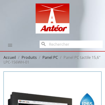
search

Accueil
Produits
Panel PC
Panel PC tactile 15,6"
LPC-156WH-01