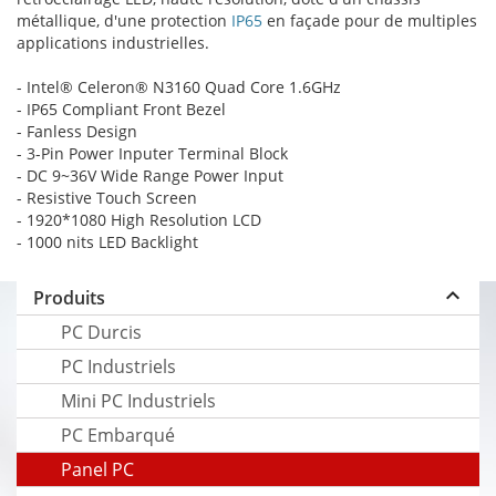
métallique, d'une protection
IP65
en façade pour de multiples
applications industrielles.
- Intel® Celeron® N3160 Quad Core 1.6GHz
- IP65 Compliant Front Bezel
- Fanless Design
- 3-Pin Power Inputer Terminal Block
- DC 9~36V Wide Range Power Input
- Resistive Touch Screen
- 1920*1080 High Resolution LCD
- 1000 nits LED Backlight
keyboard_arrow_up
Produits
PC Durcis
PC Industriels
Mini PC Industriels
PC Embarqué
Panel PC