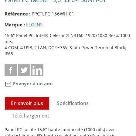
Référence :
PPCTLPC-156WH-01
Marque :
ELGENS
15.6" Panel PC, Intel® Celeron® N3160, 1920x1080 Reso, 1000
nits,
4 COM, 4 USB, 2 LAN, DC 9~36V, 3-pin Power Terminal Block,
IP65
mail_outline
Envoyer à un ami
En savoir plus
Spécifications
Téléchargement
Panel PC tactile 15,6" haute luminosité (1000 nits) avec
rétroéclairage LED, haute résolution, doté d'un châssis