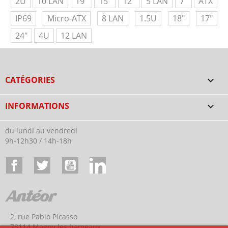
2U
10 LAN
19"
15"
12"
5 LAN
7"
ATX
IP69
Micro-ATX
8 LAN
1.5U
18"
17"
24"
4U
12 LAN
CATÉGORIES

INFORMATIONS

du lundi au vendredi
9h-12h30 / 14h-18h
Facebook
Twitter
YouTube
LinkedIn
2, rue Pablo Picasso
78114 Magny les hameaux