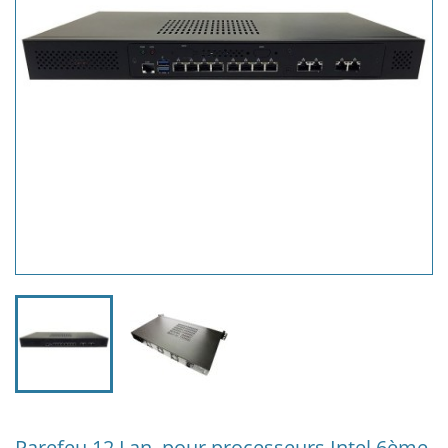
Parefeu 12 Lan, pour processeurs Intel 6ème