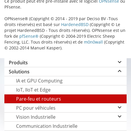
Ce produit peut être pré-installé avec le logiciel
OPNsense
ou
PFsense.
OPNsense® (Copyright © 2014 - 2019 par Deciso BV -Tous
droits réservés) est basé sur
HardenedBSD
(Copyright © Le
projet HardenedBSD - Tous droits réservés). OPNsense est un
fork de
pfSense®
(Copyright © 2004-2019 Electric Sheep
Fencing, LLC. Tous droits réservés) et de
m0n0wall
(Copyright
© 2002-2014 Manuel Kasper).
keyboard_arrow_down
Produits
keyboard_arrow_up
Solutions
IA et GPU Computing
IoT, IIoT et Edge
Pare-feu et routeurs
keyboard_arrow_down
PC pour véhicules
keyboard_arrow_down
Vision Industrielle
Communication Industrielle