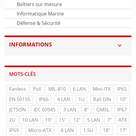
Boîtiers sur mesure
Informatique Marine
Défense & Sécurité
INFORMATIONS

MOTS-CLÉS
Fanless
PoE
MIL-810
6 LAN
Mini-ITX
IP65
EN 50155
IP66
4 LAN
1U
Rail DIN
10"
JETSON
IEC 60945
3 LAN
8"
GMSL
IP67
2U
10 LAN
19"
15"
12"
5 LAN
7"
ATX
IP69
Micro-ATX
8 LAN
1.5U
18"
17"