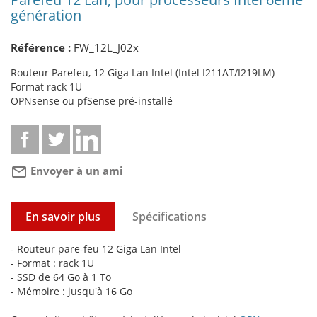
génération
Référence :
FW_12L_J02x
Routeur Parefeu, 12 Giga Lan Intel (Intel I211AT/I219LM)
Format rack 1U
OPNsense ou pfSense pré-installé
mail_outline
Envoyer à un ami
En savoir plus
Spécifications
- Routeur pare-feu 12 Giga Lan Intel
- Format : rack 1U
- SSD de 64 Go à 1 To
- Mémoire : jusqu'à 16 Go