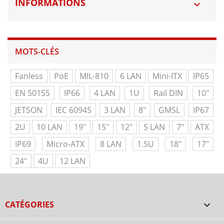
INFORMATIONS

MOTS-CLÉS
Fanless
PoE
MIL-810
6 LAN
Mini-ITX
IP65
EN 50155
IP66
4 LAN
1U
Rail DIN
10"
JETSON
IEC 60945
3 LAN
8"
GMSL
IP67
2U
10 LAN
19"
15"
12"
5 LAN
7"
ATX
IP69
Micro-ATX
8 LAN
1.5U
18"
17"
24"
4U
12 LAN
CATÉGORIES
