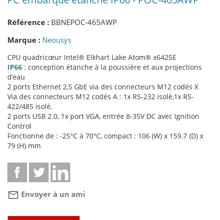
Référence :
BBNEPOC-465AWP
Marque :
Neousys
CPU quadricœur Intel® Elkhart Lake Atom® x6425E
IP66
: conception étanche à la poussière et aux projections
d’eau
2 ports Ethernet 2,5 GbE via des connecteurs M12 codés X
Via des connecteurs M12 codés A : 1x RS-232 isolé,1x RS-
422/485 isolé,
2 ports USB 2.0, 1x port VGA, entrée 8-35V DC avec Ignition
Control
Fonctionne de : -25°C à 70°C, compact : 106 (W) x 159.7 (D) x
79 (H) mm
mail_outline
Envoyer à un ami