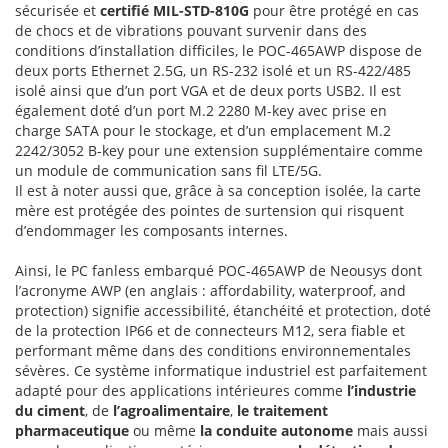
sécurisée et
certifié MIL-STD-810G
pour être protégé en cas
de chocs et de vibrations pouvant survenir dans des
conditions d’installation difficiles, le POC-465AWP dispose de
deux ports Ethernet 2.5G, un RS-232 isolé et un RS-422/485
isolé ainsi que d’un port VGA et de deux ports USB2. Il est
également doté d’un port M.2 2280 M-key avec prise en
charge SATA pour le stockage, et d’un emplacement M.2
2242/3052 B-key pour une extension supplémentaire comme
un module de communication sans fil LTE/5G.
Il est à noter aussi que, grâce à sa conception isolée, la carte
mère est protégée des pointes de surtension qui risquent
d’endommager les composants internes.
Ainsi, le PC fanless embarqué POC-465AWP de Neousys dont
l’acronyme AWP (en anglais : affordability, waterproof, and
protection) signifie accessibilité, étanchéité et protection, doté
de la protection IP66 et de connecteurs M12, sera fiable et
performant même dans des conditions environnementales
sévères. Ce système informatique industriel est parfaitement
adapté pour des applications intérieures comme
l’industrie
du ciment
, de
l’agroalimentaire
,
le traitement
pharmaceutique
ou même
la conduite autonome
mais aussi