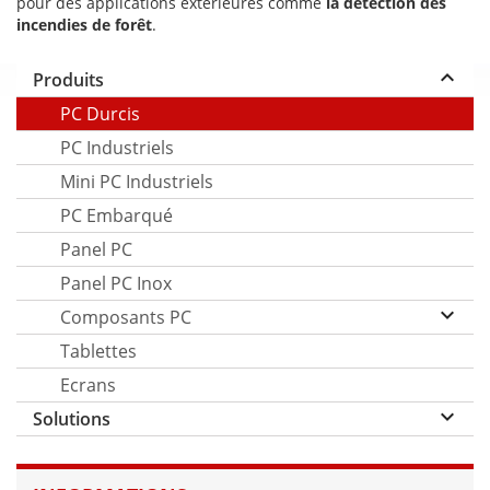
pour des applications extérieures comme
la détection des
incendies de forêt
.
keyboard_arrow_up
Produits
PC Durcis
PC Industriels
Mini PC Industriels
PC Embarqué
Panel PC
Panel PC Inox
keyboard_arrow_down
Composants PC
Tablettes
Ecrans
keyboard_arrow_down
Solutions