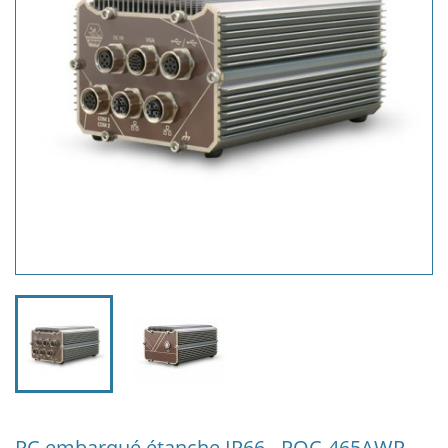
PC embarqué étanche IP66 - POC-465AWP