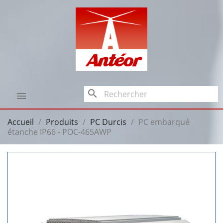
search

Accueil
Produits
PC Durcis
PC embarqué
étanche IP66 - POC-465AWP