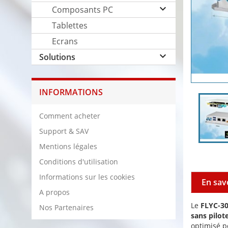
keyboard_arrow_down
Composants PC
Tablettes
Ecrans
keyboard_arrow_down
Solutions
INFORMATIONS
Comment acheter
Support & SAV
Mentions légales
Conditions d'utilisation
Informations sur les cookies
En sav
A propos
Le
FLYC-3
Nos Partenaires
sans pilot
optimisé po