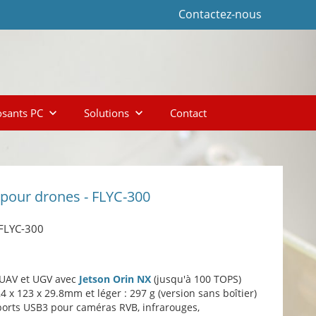
Contactez-nous
sants PC
Solutions
Contact
keyboard_arrow_down
keyboard_arrow_down
pour drones - FLYC-300
LYC-300
UAV et UGV avec
Jetson Orin NX
(jusqu'à 100 TOPS)
 x 123 x 29.8mm et léger : 297 g (version sans boîtier)
 ports USB3 pour caméras RVB, infrarouges,