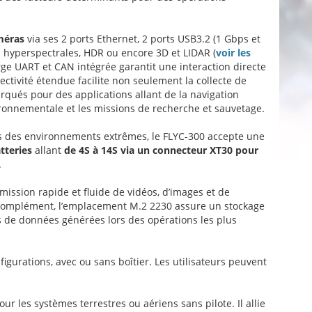
méras
via ses 2 ports Ethernet, 2 ports USB3.2 (1 Gbps et
 hyperspectrales, HDR ou encore 3D et LIDAR (
voir les
arge UART et CAN intégrée garantit une interaction directe
ectivité étendue facilite non seulement la collecte de
qués pour des applications allant de la navigation
vironnementale et les missions de recherche et sauvetage.
ns des environnements extrêmes, le FLYC-300 accepte une
tteries
allant
de 4S à 14S via un connecteur XT30 pour
.
mission rapide et fluide de vidéos, d’images et de
 complément, l’emplacement M.2 2230 assure un stockage
s de données générées lors des opérations les plus
igurations, avec ou sans boîtier. Les utilisateurs peuvent
 les systèmes terrestres ou aériens sans pilote. Il allie