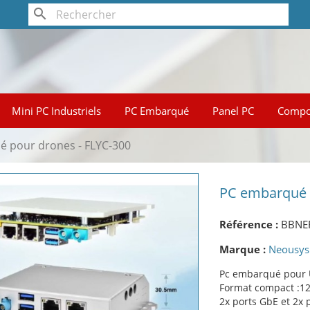
search
Mini PC Industriels
PC Embarqué
Panel PC
Compo
 pour drones - FLYC-300
PC embarqué 
Référence :
BBNEF
Marque :
Neousys
Pc embarqué pour 
Format compact :124
2x ports GbE et 2x