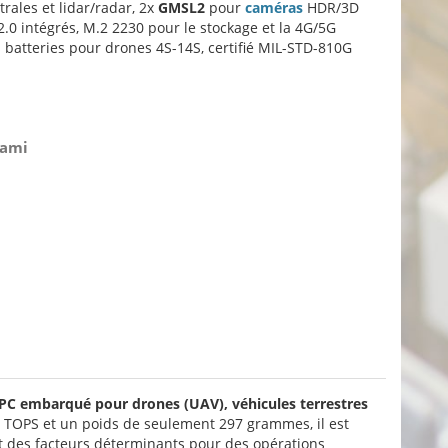
ales et lidar/radar, 2x
GMSL2
pour
caméras
HDR/3D
.0 intégrés, M.2 2230 pour le stockage et la 4G/5G
 batteries pour drones 4S-14S, certifié MIL-STD-810G
 ami
PC embarqué pour drones (UAV), véhicules terrestres
00 TOPS et un poids de seulement 297 grammes, il est
ont des facteurs déterminants pour des opérations