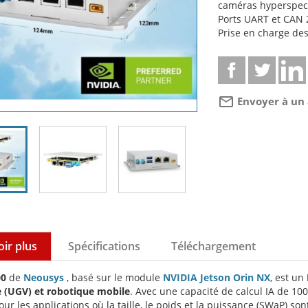
caméras hyperspectr
Ports UART et CAN 2
Prise en charge des
mail_outline
Envoyer à un
oir plus
Spécifications
Téléchargement
00
de
Neousys
, basé sur le module
NVIDIA Jetson Orin NX
, est un
e (UGV) et robotique mobile
. Avec une capacité de calcul IA de 1
ur les applications où la taille, le poids et la puissance (SWaP) s