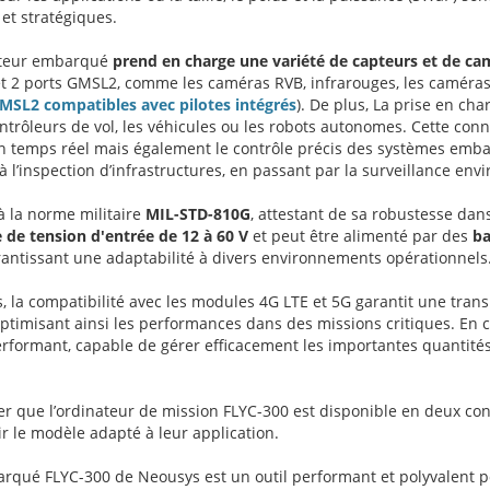
et stratégiques.
ateur embarqué
prend en charge une variété de capteurs et de ca
et 2 ports GMSL2, comme les caméras RVB, infrarouges, les caméras
SL2 compatibles avec pilotes intégrés
). De plus, La prise en ch
ntrôleurs de vol, les véhicules ou les robots autonomes. Cette conn
 temps réel mais également le contrôle précis des systèmes embar
 l’inspection d’infrastructures, en passant par la surveillance en
 la norme militaire
MIL-STD-810G
, attestant de sa robustesse da
e de tension d'entrée de 12 à 60 V
et peut être alimenté par des
ba
antissant une adaptabilité à divers environnements opérationnels
s, la compatibilité avec les modules 4G LTE et 5G garantit une trans
ptimisant ainsi les performances dans des missions critiques. En
performant, capable de gérer efficacement les importantes quantité
ter que l’ordinateur de mission FLYC-300 est disponible en deux conf
ir le modèle adapté à leur application.
rqué FLYC-300 de Neousys est un outil performant et polyvalent pour