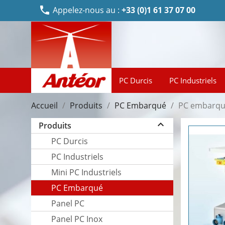
phone
Appelez-nous au :
+33 (0)1 61 37 07 00
PC Durcis
PC Industriels
Accueil
Produits
PC Embarqué
PC embarqué
keyboard_arrow_up
Produits
PC Durcis
PC Industriels
Mini PC Industriels
PC Embarqué
Panel PC
Panel PC Inox