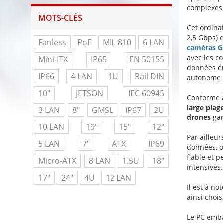
complexes 
MOTS-CLÉS
Cet ordin
2,5 Gbps) 
Fanless
PoE
MIL-810
6 LAN
caméras GM
avec les co
Mini-ITX
IP65
EN 50155
données en
IP66
4 LAN
1U
Rail DIN
autonome à
10"
JETSON
IEC 60945
Conforme à
large plag
3 LAN
8"
GMSL
IP67
2U
drones
gar
10 LAN
19"
15"
12"
Par ailleur
5 LAN
7"
ATX
IP69
données, o
fiable et 
Micro-ATX
8 LAN
1.5U
18"
intensives.
17"
24"
4U
12 LAN
Il est à no
ainsi chois
Le PC emba