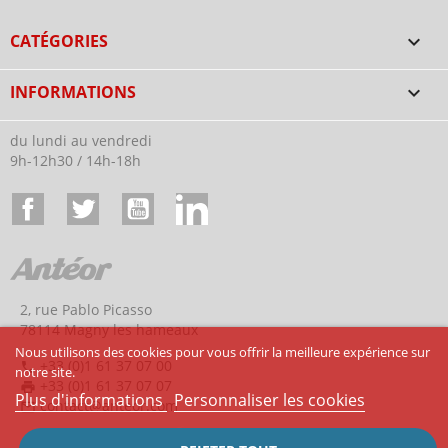
CATÉGORIES

INFORMATIONS

du lundi au vendredi
9h-12h30 / 14h-18h
Facebook
Twitter
YouTube
LinkedIn
2, rue Pablo Picasso
78114 Magny les hameaux
Nous utilisons des cookies pour vous offrir la meilleure expérience sur
+33 (0)1 61 37 07 00
phone
notre site.
+33 (0)1 61 37 07 07
print
Plus d'informations
Personnaliser les cookies
contact@anteor.com
mail_outline