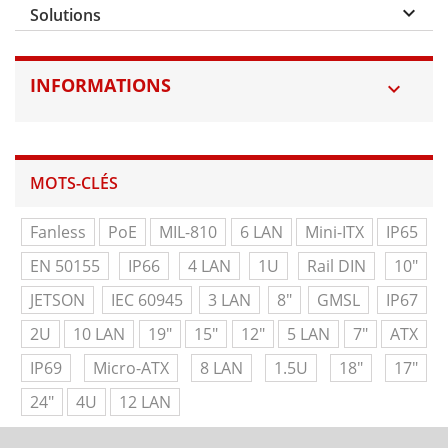
keyboard_arrow_down
Solutions
INFORMATIONS

MOTS-CLÉS
Fanless
PoE
MIL-810
6 LAN
Mini-ITX
IP65
EN 50155
IP66
4 LAN
1U
Rail DIN
10"
JETSON
IEC 60945
3 LAN
8"
GMSL
IP67
2U
10 LAN
19"
15"
12"
5 LAN
7"
ATX
IP69
Micro-ATX
8 LAN
1.5U
18"
17"
24"
4U
12 LAN