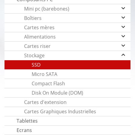
keyboard_arrow_down
Mini pc (barebones)
keyboard_arrow_down
Boîtiers
keyboard_arrow_down
Cartes mères
keyboard_arrow_down
Alimentations
keyboard_arrow_down
Cartes riser
keyboard_arrow_up
Stockage
SSD
Micro SATA
Compact Flash
Disk On Module (DOM)
Cartes d'extension
Cartes Graphiques Industrielles
Tablettes
Ecrans