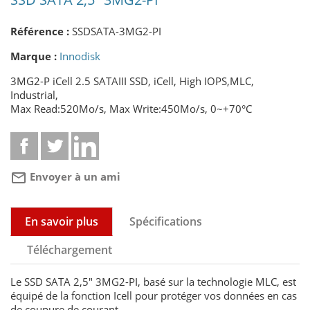
Référence :
SSDSATA-3MG2-PI
Marque :
Innodisk
3MG2-P iCell 2.5 SATAIII SSD, iCell, High IOPS,MLC,
Industrial,
Max Read:520Mo/s, Max Write:450Mo/s, 0~+70°C
mail_outline
Envoyer à un ami
En savoir plus
Spécifications
Téléchargement
Le SSD SATA 2,5" 3MG2-PI, basé sur la technologie MLC, est
équipé de la fonction Icell pour protéger vos données en cas
de coupure de courant.