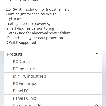
- 2.5” SATA III solution for industrial field
- 7mm height mechanical design
- High IOPS
- Intelligent error recovery system
- Ismart disk health monitoring
- iData Guard for abnormal power failure
- iCell technology for data protection
- DEVSLP supported
keyboard_arrow_up
Produits
PC Durcis
PC Industriels
Mini PC Industriels
PC Embarqué
Panel PC
Panel PC Inox
keyboard_arrow_up
Composants PC