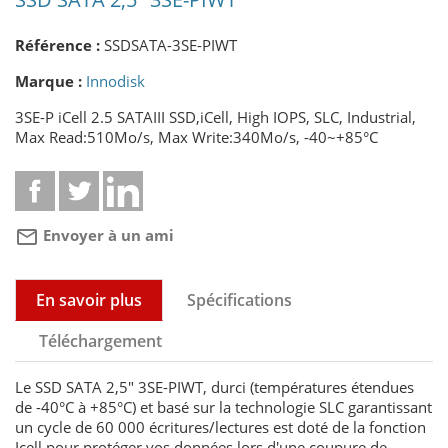
Référence :
SSDSATA-3SE-PIWT
Marque :
Innodisk
3SE-P iCell 2.5 SATAIII SSD,iCell, High IOPS, SLC, Industrial,
Max Read:510Mo/s, Max Write:340Mo/s, -40~+85°C
mail_outline
Envoyer à un ami
En savoir plus
Spécifications
Téléchargement
Le SSD SATA 2,5" 3SE-PIWT, durci (températures étendues
de -40°C à +85°C) et basé sur la technologie SLC garantissant
un cycle de 60 000 écritures/lectures est doté de la fonction
Icell pour protéger vos données lors d'une coupure de