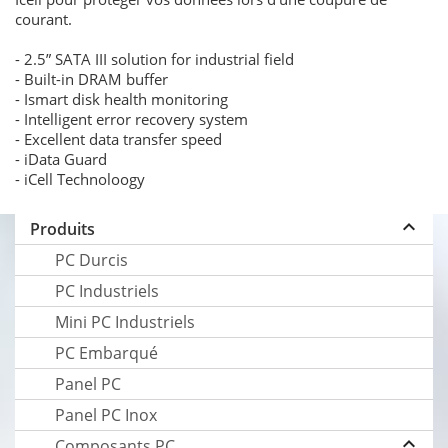
courant.
- 2.5” SATA III solution for industrial field
- Built-in DRAM buffer
- Ismart disk health monitoring
- Intelligent error recovery system
- Excellent data transfer speed
- iData Guard
- iCell Technoloogy
keyboard_arrow_up
Produits
PC Durcis
PC Industriels
Mini PC Industriels
PC Embarqué
Panel PC
Panel PC Inox
keyboard_arrow_up
Composants PC