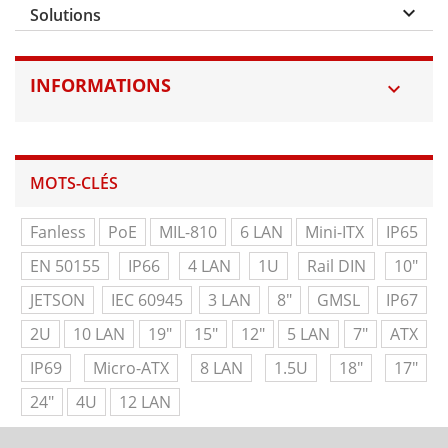
keyboard_arrow_down
Solutions
INFORMATIONS

MOTS-CLÉS
Fanless
PoE
MIL-810
6 LAN
Mini-ITX
IP65
EN 50155
IP66
4 LAN
1U
Rail DIN
10"
JETSON
IEC 60945
3 LAN
8"
GMSL
IP67
2U
10 LAN
19"
15"
12"
5 LAN
7"
ATX
IP69
Micro-ATX
8 LAN
1.5U
18"
17"
24"
4U
12 LAN