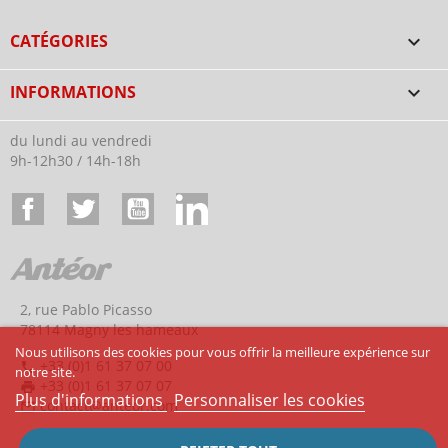
CATÉGORIES

INFORMATIONS

du lundi au vendredi
9h-12h30 / 14h-18h
Facebook
Twitter
YouTube
LinkedIn
2, rue Pablo Picasso
78114 Magny les hameaux
Nous utilisons des cookies pour vous offrir la meilleure expérience sur
+33 (0)1 61 37 07 00
phone
notre site.
+33 (0)1 61 37 07 07
print
Plus d'informations
Personnaliser les cookies
contact@anteor.com
mail_outline