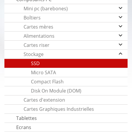
keyboard_arrow_down
Mini pc (barebones)
keyboard_arrow_down
Boîtiers
keyboard_arrow_down
Cartes mères
keyboard_arrow_down
Alimentations
keyboard_arrow_down
Cartes riser
keyboard_arrow_up
Stockage
SSD
Micro SATA
Compact Flash
Disk On Module (DOM)
Cartes d'extension
Cartes Graphiques Industrielles
Tablettes
Ecrans