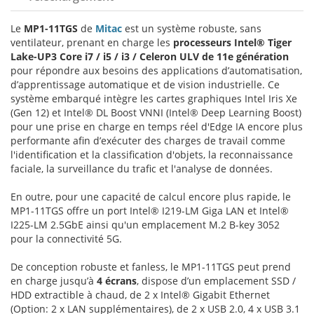
Le
MP1-11TGS
de
Mitac
est un système robuste, sans
ventilateur, prenant en charge les
processeurs Intel® Tiger
Lake-UP3 Core i7 / i5 / i3 / Celeron ULV de 11e génération
pour répondre aux besoins des applications d’automatisation,
d’apprentissage automatique et de vision industrielle. Ce
système embarqué intègre les cartes graphiques Intel Iris Xe
(Gen 12) et Intel® DL Boost VNNI (Intel® Deep Learning Boost)
pour une prise en charge en temps réel d'Edge IA encore plus
performante afin d’exécuter des charges de travail comme
l'identification et la classification d'objets, la reconnaissance
faciale, la surveillance du trafic et l'analyse de données.
En outre, pour une capacité de calcul encore plus rapide, le
MP1-11TGS offre un port Intel® I219-LM Giga LAN et Intel®
I225-LM 2.5GbE ainsi qu'un emplacement M.2 B-key 3052
pour la connectivité 5G.
De conception robuste et fanless, le MP1-11TGS peut prend
en charge jusqu’à
4 écrans
, dispose d’un emplacement SSD /
HDD extractible à chaud, de 2 x Intel® Gigabit Ethernet
(Option: 2 x LAN supplémentaires), de 2 x USB 2.0, 4 x USB 3.1