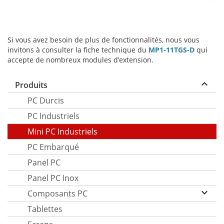
Si vous avez besoin de plus de fonctionnalités, nous vous
invitons à consulter la fiche technique du
MP1-11TGS-D
qui
accepte de nombreux modules d’extension.
keyboard_arrow_up
Produits
PC Durcis
PC Industriels
Mini PC Industriels
PC Embarqué
Panel PC
Panel PC Inox
keyboard_arrow_down
Composants PC
Tablettes