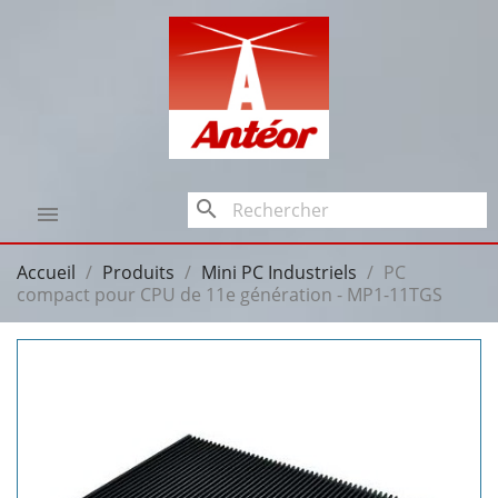
search

Accueil
Produits
Mini PC Industriels
PC
compact pour CPU de 11e génération - MP1-11TGS