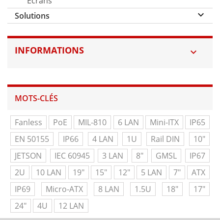
Ecrans
keyboard_arrow_down
Solutions
INFORMATIONS

MOTS-CLÉS
Fanless
PoE
MIL-810
6 LAN
Mini-ITX
IP65
EN 50155
IP66
4 LAN
1U
Rail DIN
10"
JETSON
IEC 60945
3 LAN
8"
GMSL
IP67
2U
10 LAN
19"
15"
12"
5 LAN
7"
ATX
IP69
Micro-ATX
8 LAN
1.5U
18"
17"
24"
4U
12 LAN