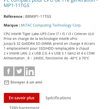
MP1-11TGS
Référence :
BBMIP1-11TGS
Marque :
MiTAC Computing Technology Corp.
CPU Intel® Tiger Lake-UP3 Core i7 / i5 / i3 / Celeron ULV
Prise en charge de la technologie Intel® vPro
Jusqu'à 32 GoDDR4 SO-DIMM, prend en charge 4 écrans
1 emplacement pour SSD/HDD remplaçable à chaud
2 x Intel® LAN, 2 x USB 2.0, 4 x USB 3.1 Gen2 et 4 x COM
Alimentation : 8 ~ 24VDC, fonctionne de -40°C à 70°C
mail_outline
Envoyer à un ami
En savoir plus
Spécifications
Téléchargement