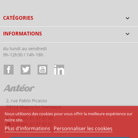
CATÉGORIES

INFORMATIONS

du lundi au vendredi
9h-12h30 / 14h-18h
Facebook
Twitter
YouTube
LinkedIn
2, rue Pablo Picasso
78114 Magny les hameaux
Nous utilisons des cookies pour vous offrir la meilleure expérience sur
+33 (0)1 61 37 07 00
phone
notre site.
+33 (0)1 61 37 07 07
print
Plus d'informations
Personnaliser les cookies
contact@anteor.com
mail_outline